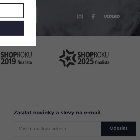
.cz
Zasílat novinky a slevy na e-mail
Odeslat