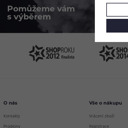
Pomůžeme vám
4
s výběrem
P
O nás
Vše o nákupu
Kontakty
Vrácení zboží
Prodejny
Registrace