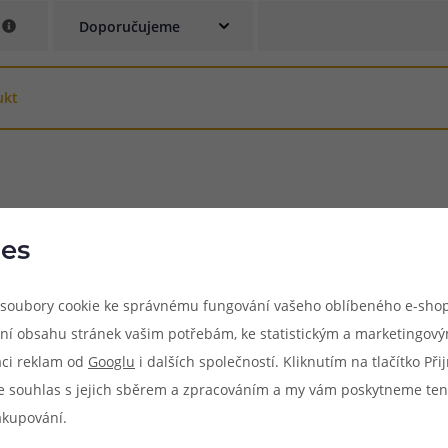
e
při nákupu vědět
m, podle čeho se rozhodnout
nější, než si myslíte
ukt
es
soubory cookie ke správnému fungování vašeho oblíbeného e-shop
ní obsahu stránek vašim potřebám, ke statistickým a marketingov
aci reklam od
Googlu
i dalších společností. Kliknutím na tlačítko Př
e souhlas s jejich sběrem a zpracováním a my vám poskytneme ten
akupování.