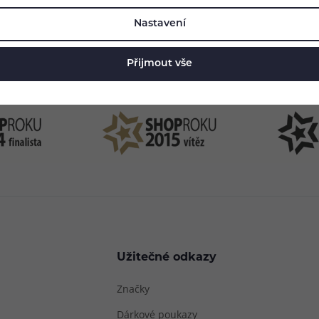
83 51 51 31
info@ejuice
Nastavení
o–Pá: 09:00–17:00
kdykoliv
Přijmout vše
Užitečné odkazy
Značky
Dárkové poukazy