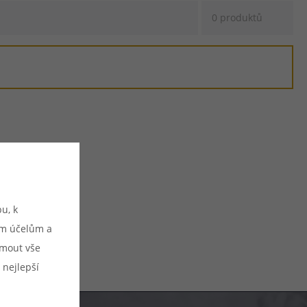
0 produktů
u, k
ým účelům a
ijmout vše
 nejlepší