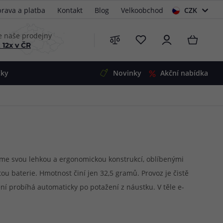
rava a platba
Kontakt
Blog
Velkoobchod
CZK
EUR
e naše prodejny
 12x v ČR
čky
Novinky
Akční nabídka
e
i-Ohm
illa
 Alpha
4
G5
 S&V
ujme svou lehkou a ergonomickou konstrukcí, oblíbenými
ou baterie. Hmotnost činí jen 32,5 gramů. Provoz je čistě
 V2
00 Pro
ení probíhá automaticky po potažení z náustku. V těle e-
Mini
S&V
artridgemi z rodiny Solus.
220
 3v1
45
Zobrazit produkty
Zobrazit produkty
Zobrazit produkty
Zobrazit produkty
Zobrazit produkty
Zobrazit produkty