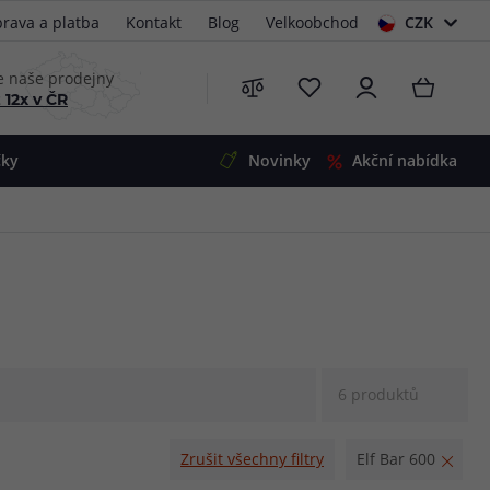
rava a platba
Kontakt
Blog
Velkoobchod
CZK
EUR
e naše prodejny
 12x v ČR
čky
Novinky
Akční nabídka
e
i-Ohm
illa
 Alpha
4
G5
 S&V
 V2
00 Pro
6 produktů
Mini
S&V
220
 3v1
45
Zrušit všechny filtry
Elf Bar 600
Zobrazit produkty
Zobrazit produkty
Zobrazit produkty
Zobrazit produkty
Zobrazit produkty
Zobrazit produkty