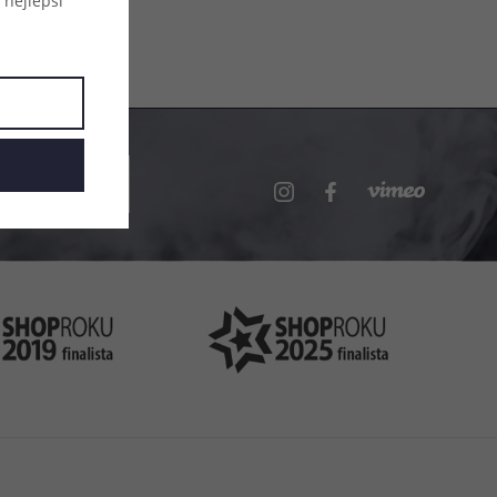
 nejlepší
.cz