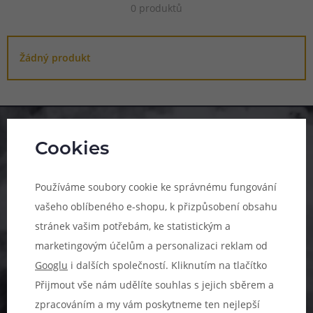
0 produktů
a skvělou absorpci e-liquidu díky přírodní vatě v
integrovaném tělísku.
Žádný produkt
Pomůžeme vám s výběrem
Cookies
483 51 51 31
Používáme soubory cookie ke správnému fungování
Po–Pá: 09:00–17:00
vašeho oblíbeného e-shopu, k přizpůsobení obsahu
info@ejuice.cz
stránek vašim potřebám, ke statistickým a
marketingovým účelům a personalizaci reklam od
kdykoliv
Googlu
i dalších společností. Kliknutím na tlačítko
Přijmout vše nám udělíte souhlas s jejich sběrem a
zpracováním a my vám poskytneme ten nejlepší