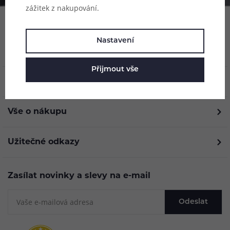
zážitek z nakupování.
Nastavení
Přijmout vše
O nás
Vše o nákupu
Užitečné odkazy
Zasílat novinky a slevy na e-mail
Odeslat