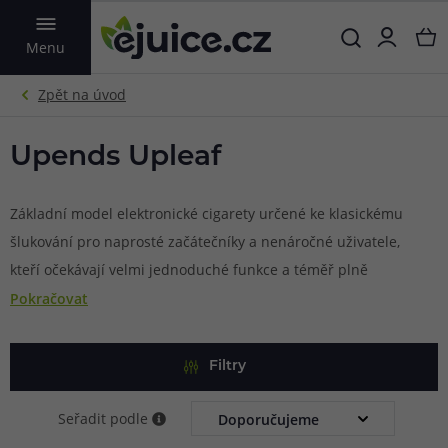
VYHLEDAT
Menu
Upends Upleaf
Základní model elektronické cigarety určené ke klasickému
šlukování pro naprosté začátečníky a nenáročné uživatele,
kteří očekávají velmi jednoduché funkce a téměř plně
automatický provoz bez nutnosti složité obsluhy. Tělo
Pokračovat
zařízení ukrývá integrovanou baterii s kapacitou 400 mAh.
Samozřejmostí je potom automatické rozpoznání cartridge
Filtry
a nastavení vhodného výstupního výkonu. Spínání žhavení
probíhá rovněž automaticky. Cartridge ve vrchní části
Seřadit podle
disponuje objemem 2 ml a nabídne vynikající podání chuti